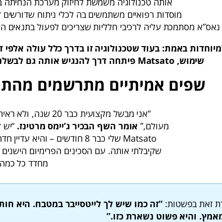
אותה טכנולוגיה משמשת לחיזוק מערכת הנחיתה ב
מוסדות רפואיים משתמשים בה לכלי ניתוח שדורשים ד
נאס”א מסתמכת עליה לרכיבי חלליות שצריכים לפעול בתנאים הק
וחדות באמת: בעוד שטכנולוגיה זו בדרך כלל עולה אלפי ד
שימוש, Matsato פיתחה דרך להנגיש אותה גם לבשלנים ביתיים.
שפים אמיתיים מתרשמים מהתו
“אני מבשל מקצועית כבר 20 שנה,
מעולם,”
אומר השף הבכיר ג’יימס מרטינז.
“יש ל
Matsato שלי כבר 8 חודשים – והיא עדיי
שקיבלתי אותה. עם הסכינים הפרימיום הישנים ש
מחדד כל כמה 
ת זאת בפשטות:
“זה כמו שיש לך לייטסייבר במטבח. היא חות
אמץ. והיא פשוט נשארת כזו.”