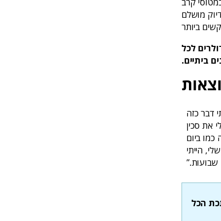
מטוסי קרב
יוק מושלם
שים ביותר
ולרים לכל
צאות
 ולא ראיתי דבר כזה
י את סכין
ן חדה כמו ביום
לי, הייתי
שבועות.”
כת הכל