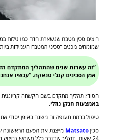
רוצים סכין מטבח שנשארת חדה כמו גילוח במש
שמומחים מכנים “סכיני המטבח העמידות ביותר
“זה עשרות שנים שהתהליך המתקדם הזה 
אמן הסכינים קנג’י טנאקה. “עכשיו אנחנ
הסוד? תהליך מתקדם בשם הקשחה קריוגנית 
באמצעות חנקן נוזלי.
טיפול ברמת תעופה זה משנה באופן יסודי את 
סכין
Matsato
מייצגת את הפעם הראשונה שטכ
24 שעות, תהליך שבדרך כלל משמש לחיזוק רכיבי מנועי סילון וכלי ניתוח מדויקים.