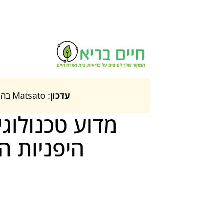
עדכון
: Matsato בהנחה הגדולה ביותר אי פעם – ‎70%‎ הנחה. בדקו באתר
מדוע טכנולוגי
היפניות ה