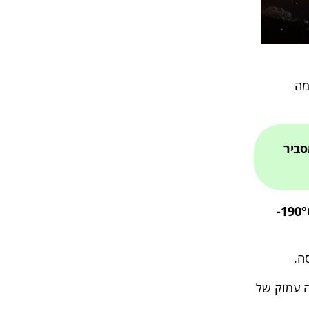
מה
סביר
ל ‎-190°C‎ (‎-310°F‎)
ה.
ה עמוק של