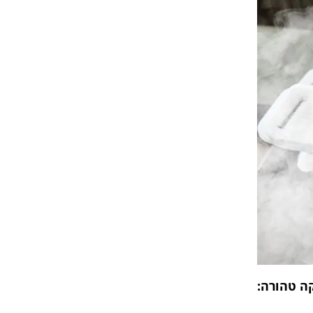
קה טהורה: