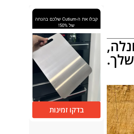
קבלו את ה-Cutium שלכם בהנחה
של 50%!
נלה,
שלך.
בדקו זמינות