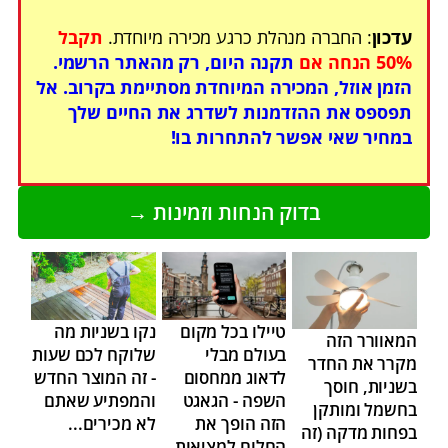
עדכון
: החברה מנהלת כרגע מכירה מיוחדת.
תקבל
50% הנחה אם
תקנה היום, רק מהאתר הרשמי.
הזמן אוזל, המכירה המיוחדת מסתיימת בקרוב. אל
תפספס את ההזדמנות לשדרג את החיים שלך
במחיר שאי אפשר להתחרות בו!
בדוק הנחות וזמינות →
טיילו בכל מקום
נקו בשניות מה
המאוורר הזה
בעולם מבלי
שלוקח לכם שעות
מקרר את החדר
לדאוג ממחסום
- זה המוצר החדש
בשניות, חוסך
השפה - הגאגט
והמפתיע שאתם
בחשמל ומותקן
הזה הופך את
לא מכירים...
בפחות מדקה (זה
החלום למציאות