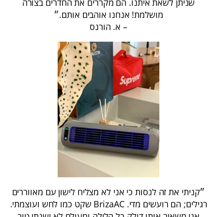
שניתן לשאת איתנו. הם מקררים את החדרים בצורה
מושלמת! אנחנו אוהבים אותם.״
– א. הורנס
״קניתי את זה לנסות כי אני לא מצליח לישון עם מאווררים
רגילים; הם רועשים מדי. BrizaAC שקט כמו לחש ועוצמתי.
אני משאיר אותו דולק כל הלילה ומעולם לא ישנתי טוב