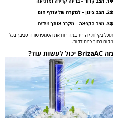
❄️1. מצב קרור – בריזה קרירה ומרגיעה
❄️2. מצב צינון – למקרה של עודף חום
❄️3. מצב הקפאה – מקרר אותך מידית
תוכל בקלות להוריד במהירות את הטמפרטורה סביבך בכל
מקום בתוך כמה דקות.
מה BrizaAC יכול לעשות עוד?