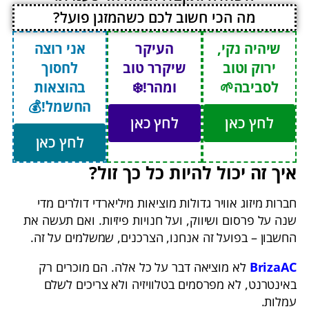
מה הכי חשוב לכם כשהמזגן פועל?
שיהיה נקי,
העיקר
אני רוצה
ירוק וטוב
שיקרר טוב
לחסוך
לסביבה
🌱
ומהר!❄️
בהוצאות
החשמל!
💰
לחץ כאן
לחץ כאן
לחץ כאן
איך זה יכול להיות כל כך זול?
חברות מיזוג אוויר גדולות מוציאות מיליארדי דולרים מדי
שנה על פרסום ושיווק, ועל חנויות פיזיות. ואם תעשה את
החשבון – בפועל זה אנחנו, הצרכנים, שמשלמים על זה.
BrizaAC
לא מוציאה דבר על כל אלה. הם מוכרים רק
באינטרנט, לא מפרסמים בטלוויזיה ולא צריכים לשלם
עמלות.