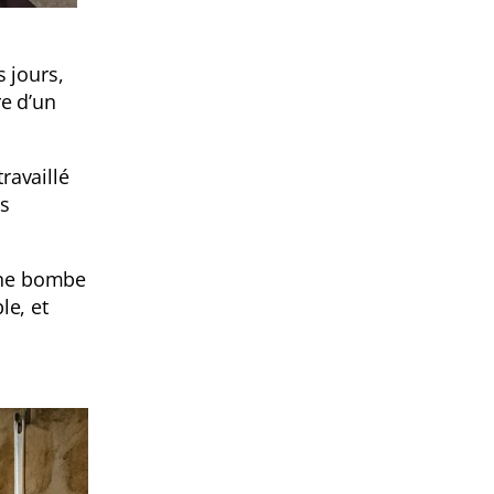
s jours,
re d’un
ravaillé
es
 une bombe
le, et