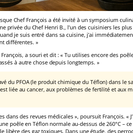
rsque Chef François a été invité à un symposium culin
ine privée du Chef Henri B., l’un des cuisiniers les plus
 Quand je suis entré dans sa cuisine, j’ai immédiatemen
t différentes. »
rançois, a souri et dit : « Tu utilises encore des poêl
ssés à autre chose depuis longtemps. »
vé du PFOA (le produit chimique du Téflon) dans le s
st liée au cancer, aux problèmes de fertilité et aux 
s dans des revues médicales », poursuit François. « J’
une poêle en Téflon normale au-dessus de 260°C – ce 
lle libère des gaz toxiques. Dans une étude, des perro