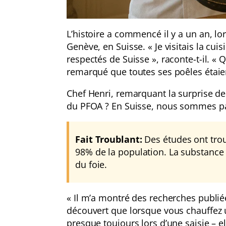
L’histoire a commencé il y a un an, lo
Genève, en Suisse. « Je visitais la cuis
respectés de Suisse », raconte-t-il. «
remarqué que toutes ses poêles étaien
Chef Henri, remarquant la surprise de F
du PFOA ? En Suisse, nous sommes pa
Fait Troublant:
Des études ont trou
98% de la population. La substance e
du foie.
« Il m’a montré des recherches publiée
découvert que lorsque vous chauffez 
presque toujours lors d’une saisie – e