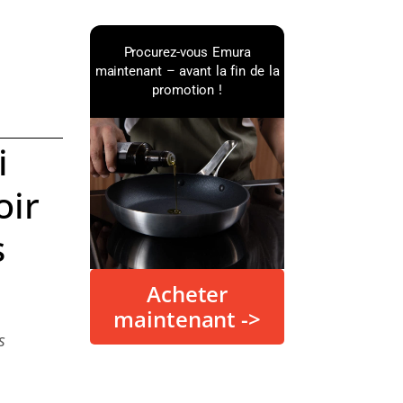
Procurez-vous Emura
maintenant – avant la fin de la
promotion !
i
oir
s
Acheter
maintenant ->
s