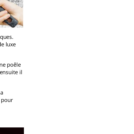
iques.
de luxe
une poêle
ensuite il
la
e pour