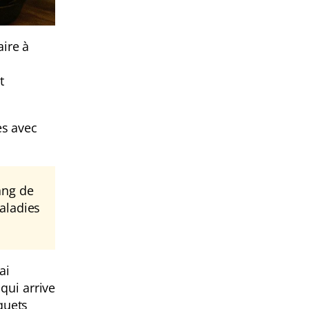
aire à
t
es avec
ang de
maladies
ai
qui arrive
quets