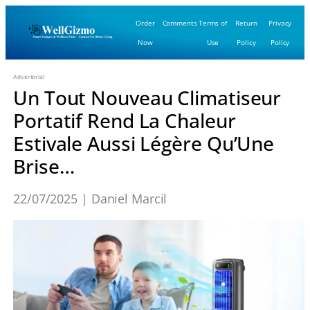
Order
Comments
Terms of
Return
Privacy
Now
Use
Policy
Policy
Advertorial
Un Tout Nouveau Climatiseur
Portatif Rend La Chaleur
Estivale Aussi Légère Qu’Une
Brise…
22/07/2025 | Daniel Marcil