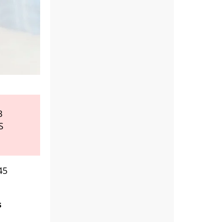
3
S
45
s
t