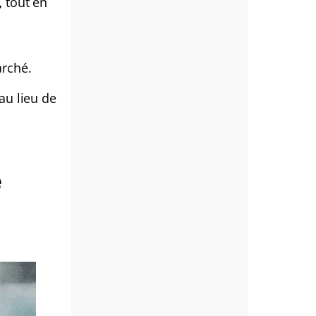
,
tout en
arché.
au lieu de
e