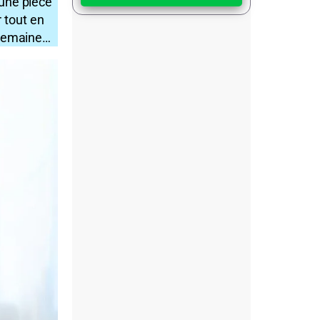
 une pièce
 tout en
e semaine…