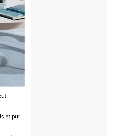
eut
is et pur