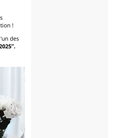
us
tion !
’un des
2025”.